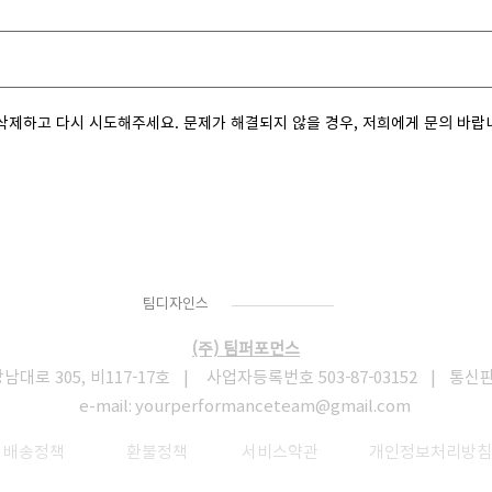
삭제하고 다시 시도해주세요. 문제가 해결되지 않을 경우, 저희에게 문의 바랍
Team
Designs
팀디자인스
(주) 팀퍼포먼스
로 305, 비117-17호 | 사업자등록번호 503-87-03152 | 통신
e-mail:
yourperformanceteam@gmail.com
​
배송정책
환불정책
서비스약관
개인정보처리방침