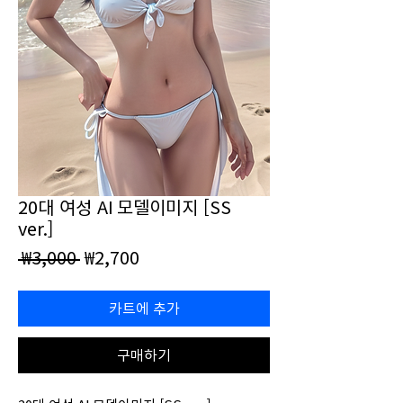
20대 여성 AI 모델이미지 [SS
ver.]
일
할
 ₩3,000 
₩2,700
반
인
가
가
카트에 추가
구매하기