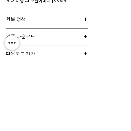
20대 여성 AI 모델이미지 [SS ver.]
환불 정책
일반구매신청은 구매일로부터 7일(청약철회기
제품 다운로드
간) 이내 회사에 청약철회를 요청하실 수 있습니
다. 디지털 콘텐츠 제품은 특성상 다운로드 시 반
디지털 콘텐츠 제품은 구매시 바로 다운로드로
품이 불가합니다.
다운로드 기간
받아보실 수 있으며, 실제 배송서비스는 이루어
지지 않습니다.
결제 시점부터 7일 이내까지 다운로드 가능합니
다.
문의는 (주)팀퍼포먼스
yourperformanceteam@gmail.com 로 부
탁드립니다.
Team
Designs
팀디자인스
(주) 팀퍼포먼스
대표이사 정용훈 | 서울특별시 서초구 강남대로 305, 비
117-17호 | 사업자등록번호
503-87-03152
| 통신판