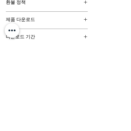
환불 정책
일반구매신청은 구매일로부터 7일(청약철회기
제품 다운로드
간) 이내 회사에 청약철회를 요청하실 수 있습니
다. 디지털 콘텐츠 제품은 특성상 다운로드 시 반
디지털 콘텐츠 제품은 구매시 바로 다운로드로
품이 불가합니다.
다운로드 기간
받아보실 수 있으며, 실제 배송서비스는 이루어
지지 않습니다.
결제 시점부터 7일 이내까지 다운로드 가능합니
다.
문의는 (주)팀퍼포먼스
yourperformanceteam@gmail.com 로 부
탁드립니다.
Team
Designs
팀디자인스
(주) 팀퍼포먼스
대표이사 정용훈 | 서울특별시 서초구 강남대로 305, 비
117-17호 | 사업자등록번호
503-87-03152
| 통신판
매업신고번호 제 2024-서울서초-3068호
e-mail:
yourperformanceteam@gmail.com
​