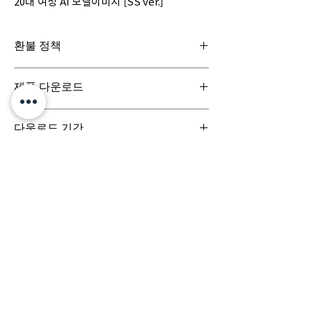
20대 여성 AI 모델이미지 [SS ver.]
환불 정책
일반구매신청은 구매일로부터 7일(청약철회기
제품 다운로드
간) 이내 회사에 청약철회를 요청하실 수 있습니
다. 디지털 콘텐츠 제품은 특성상 다운로드 시 반
디지털 콘텐츠 제품은 구매시 바로 다운로드로
품이 불가합니다.
다운로드 기간
받아보실 수 있으며, 실제 배송서비스는 이루어
지지 않습니다.
결제 시점부터 7일 이내까지 다운로드 가능합니
다.
문의는 (주)팀퍼포먼스
yourperformanceteam@gmail.com 로 부
탁드립니다.
Team
Designs
팀디자인스
(주) 팀퍼포먼스
대표이사 정용훈 | 서울특별시 서초구 강남대로 305, 비
117-17호 | 사업자등록번호
503-87-03152
| 통신판