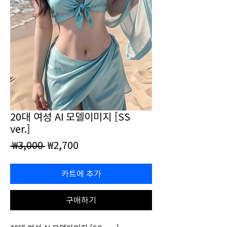
20대 여성 AI 모델이미지 [SS
ver.]
일
할
 ₩3,000 
₩2,700
반
인
가
가
카트에 추가
구매하기