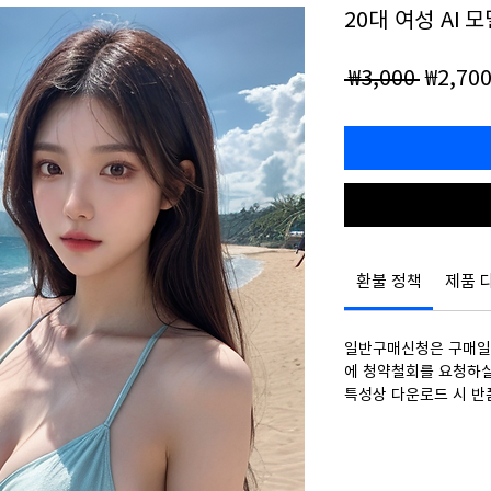
20대 여성 AI 모
일
 ₩3,000 
₩2,70
반
가
환불 정책
제품 
일반구매신청은 구매일로
에 청약철회를 요청하실
특성상 다운로드 시 반