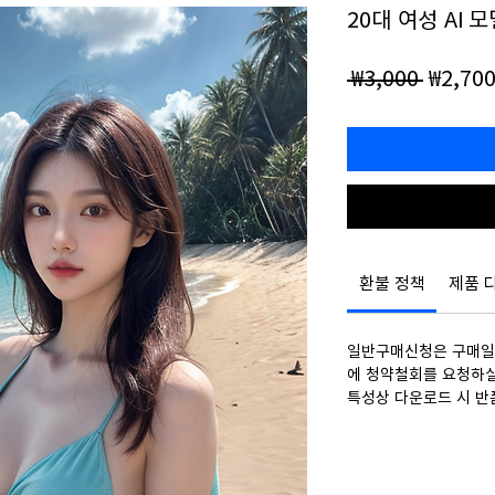
20대 여성 AI 모
일
 ₩3,000 
₩2,70
반
가
환불 정책
제품 
일반구매신청은 구매일로
에 청약철회를 요청하실
특성상 다운로드 시 반