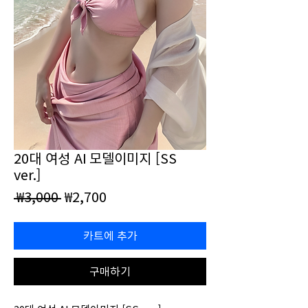
20대 여성 AI 모델이미지 [SS
ver.]
일
할
 ₩3,000 
₩2,700
반
인
가
가
카트에 추가
구매하기