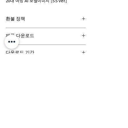
20대 여성 AI 모델이미지 [SS ver.]
환불 정책
일반구매신청은 구매일로부터 7일(청약철회기
제품 다운로드
간) 이내 회사에 청약철회를 요청하실 수 있습니
다. 디지털 콘텐츠 제품은 특성상 다운로드 시 반
디지털 콘텐츠 제품은 구매시 바로 다운로드로
품이 불가합니다.
다운로드 기간
받아보실 수 있으며, 실제 배송서비스는 이루어
지지 않습니다.
결제 시점부터 7일 이내까지 다운로드 가능합니
다.
문의는 (주)팀퍼포먼스
yourperformanceteam@gmail.com 로 부
탁드립니다.
Team
Designs
팀디자인스
(주) 팀퍼포먼스
대표이사 정용훈 | 서울특별시 서초구 강남대로 305, 비
117-17호 | 사업자등록번호
503-87-03152
| 통신판