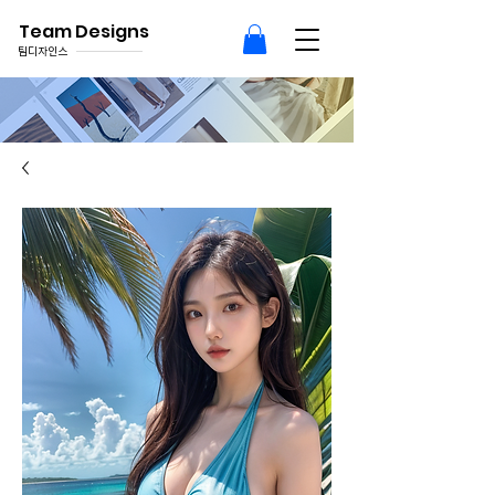
Team Designs
팀디자인스