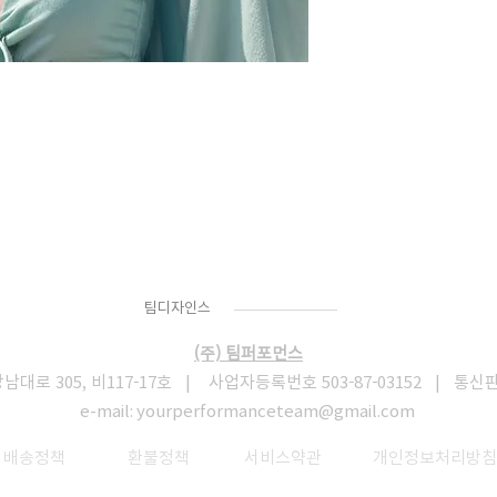
Team
Designs
팀디자인스
(주) 팀퍼포먼스
로 305, 비117-17호 | 사업자등록번호 503-87-03152 | 통신
e-mail:
yourperformanceteam@gmail.com
​
배송정책
환불정책
서비스약관
개인정보처리방침