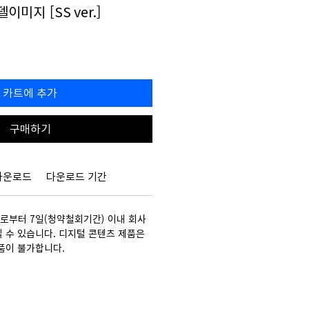
델이미지 [SS ver.]
할
0
인
가
카트에 추가
구매하기
다운로드
다운로드 기간
부터 7일(청약철회기간) 이내 회사
 수 있습니다. 디지털 콘텐츠 제품은
품이 불가합니다.