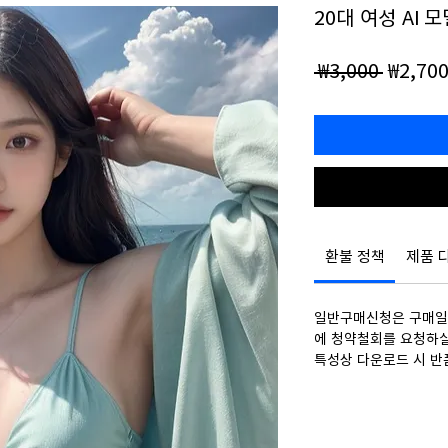
20대 여성 AI 모
일
 ₩3,000 
₩2,70
반
가
환불 정책
제품 
일반구매신청은 구매일로
에 청약철회를 요청하실
특성상 다운로드 시 반