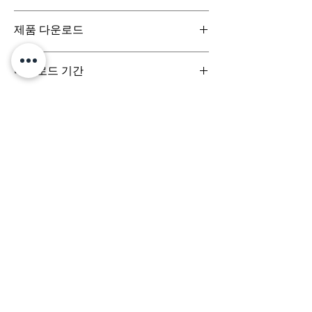
일반구매신청은 구매일로부터 7일(청약철회기
제품 다운로드
간) 이내 회사에 청약철회를 요청하실 수 있습니
다. 디지털 콘텐츠 제품은 특성상 다운로드 시 반
디지털 콘텐츠 제품은 구매시 바로 다운로드로
품이 불가합니다.
다운로드 기간
받아보실 수 있으며, 실제 배송서비스는 이루어
지지 않습니다.
결제 시점부터 7일 이내까지 다운로드 가능합니
다.
문의는 (주)팀퍼포먼스
yourperformanceteam@gmail.com 로 부
탁드립니다.
Team
Designs
팀디자인스
(주) 팀퍼포먼스
대표이사 정용훈 | 서울특별시 서초구 강남대로 305, 비
117-17호 | 사업자등록번호
503-87-03152
| 통신판
매업신고번호 제 2024-서울서초-3068호
e-mail:
yourperformanceteam@gmail.com
​
배송정책
환불정책