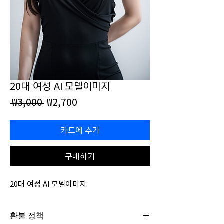
20대 여성 AI 모델이미지
일
할
 ₩3,000 
₩2,700
반
인
가
가
카트에 추가
구매하기
20대 여성 AI 모델이미지
환불 정책