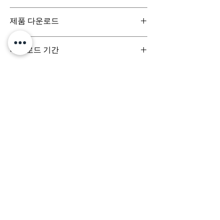
일반구매신청은 구매일로부터 7일(청약철회기
제품 다운로드
간) 이내 회사에 청약철회를 요청하실 수 있습니
다. 디지털 콘텐츠 제품은 특성상 다운로드 시 반
디지털 콘텐츠 제품은 구매시 바로 다운로드로
품이 불가합니다.
다운로드 기간
받아보실 수 있으며, 실제 배송서비스는 이루어
지지 않습니다.
결제 시점부터 7일 이내까지 다운로드 가능합니
다.
문의는 (주)팀퍼포먼스
yourperformanceteam@gmail.com 로 부
탁드립니다.
Team
Designs
팀디자인스
(주) 팀퍼포먼스
대표이사 정용훈 | 서울특별시 서초구 강남대로 305, 비
117-17호 | 사업자등록번호
503-87-03152
| 통신판
매업신고번호 제 2024-서울서초-3068호
e-mail:
yourperformanceteam@gmail.com
​
배송정책
환불정책