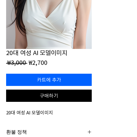
20대 여성 AI 모델이미지
일
할
 ₩3,000 
₩2,700
반
인
가
가
카트에 추가
구매하기
20대 여성 AI 모델이미지
환불 정책