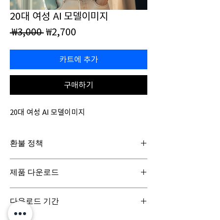
20대 여성 AI 모델이미지
일
할
 ₩3,000 
₩2,700
반
인
가
가
카트에 추가
구매하기
20대 여성 AI 모델이미지
환불 정책
일반구매신청은 구매일로부터 7일(청약철회기
제품 다운로드
간) 이내 회사에 청약철회를 요청하실 수 있습니
다. 디지털 콘텐츠 제품은 특성상 다운로드 시 반
디지털 콘텐츠 제품은 구매시 바로 다운로드로
품이 불가합니다.
다운로드 기간
받아보실 수 있으며, 실제 배송서비스는 이루어
지지 않습니다.