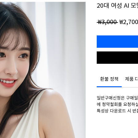
20대 여성 AI 
일
 ₩3,000 
₩2,70
반
가
환불 정책
제품 
일반구매신청은 구매일로
에 청약철회를 요청하실
특성상 다운로드 시 반