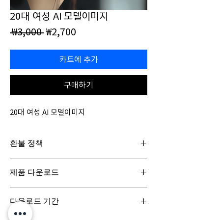
20대 여성 AI 모델이미지
일
할
 ₩3,000 
₩2,700
반
인
가
가
카트에 추가
구매하기
20대 여성 AI 모델이미지
환불 정책
일반구매신청은 구매일로부터 7일(청약철회기
제품 다운로드
간) 이내 회사에 청약철회를 요청하실 수 있습니
다. 디지털 콘텐츠 제품은 특성상 다운로드 시 반
디지털 콘텐츠 제품은 구매시 바로 다운로드로
품이 불가합니다.
다운로드 기간
받아보실 수 있으며, 실제 배송서비스는 이루어
지지 않습니다.