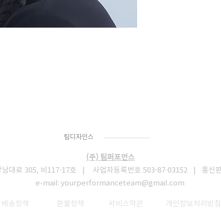
Team
Designs
팀디자인스
(주) 팀퍼포먼스
로 305, 비117-17호 | 사업자등록번호 503-87-03152 | 통신
e-mail:
yourperformanceteam@gmail.com
​
배송정책
환불정책
서비스약관
개인정보처리방침