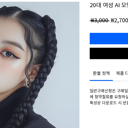
20대 여성 AI 
일
 ₩3,000 
₩2,70
반
가
환불 정책
제품 
일반구매신청은 구매일로
에 청약철회를 요청하실
특성상 다운로드 시 반