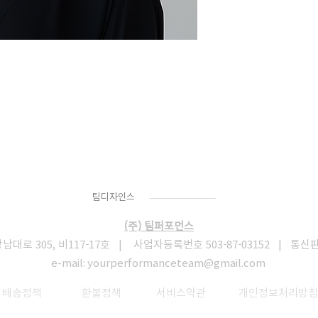
Team
Designs
팀디자인스
(주) 팀퍼포먼스
로 305, 비117-17호 | 사업자등록번호 503-87-03152 | 통신
e-mail:
yourperformanceteam@gmail.com
​
배송정책
환불정책
서비스약관
개인정보처리방침