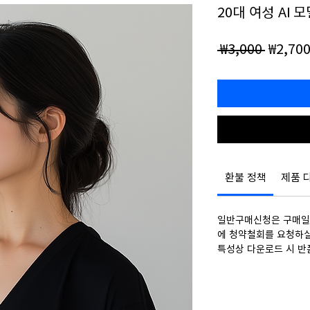
20대 여성 AI 
일
 ₩3,000 
₩2,70
반
가
환불 정책
제품 
일반구매신청은 구매일로
에 청약철회를 요청하실
특성상 다운로드 시 반