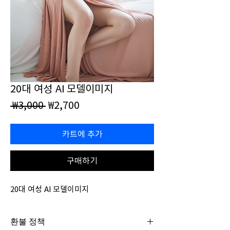
20대 여성 AI 모델이미지
일
할
 ₩3,000 
₩2,700
반
인
가
가
카트에 추가
구매하기
20대 여성 AI 모델이미지
환불 정책