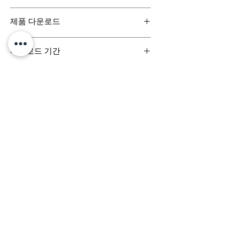
일반구매신청은 구매일로부터 7일(청약철회기
제품 다운로드
간) 이내 회사에 청약철회를 요청하실 수 있습니
다. 디지털 콘텐츠 제품은 특성상 다운로드 시 반
디지털 콘텐츠 제품은 구매시 바로 다운로드로
품이 불가합니다.
다운로드 기간
받아보실 수 있으며, 실제 배송서비스는 이루어
지지 않습니다.
결제 시점부터 7일 이내까지 다운로드 가능합니
다.
문의는 (주)팀퍼포먼스
yourperformanceteam@gmail.com 로 부
탁드립니다.
Team
Designs
팀디자인스
(주) 팀퍼포먼스
대표이사 정용훈 | 서울특별시 서초구 강남대로 305, 비
117-17호 | 사업자등록번호
503-87-03152
| 통신판
매업신고번호 제 2024-서울서초-3068호
e-mail:
yourperformanceteam@gmail.com
​
배송정책
환불정책