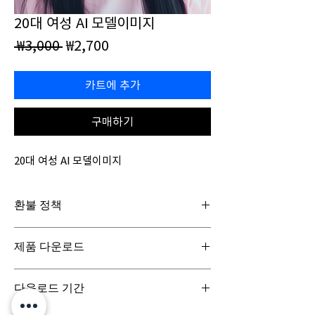
20대 여성 AI 모델이미지
일
할
 ₩3,000 
₩2,700
반
인
가
가
카트에 추가
구매하기
20대 여성 AI 모델이미지
환불 정책
일반구매신청은 구매일로부터 7일(청약철회기
제품 다운로드
간) 이내 회사에 청약철회를 요청하실 수 있습니
다. 디지털 콘텐츠 제품은 특성상 다운로드 시 반
디지털 콘텐츠 제품은 구매시 바로 다운로드로
품이 불가합니다.
다운로드 기간
받아보실 수 있으며, 실제 배송서비스는 이루어
지지 않습니다.