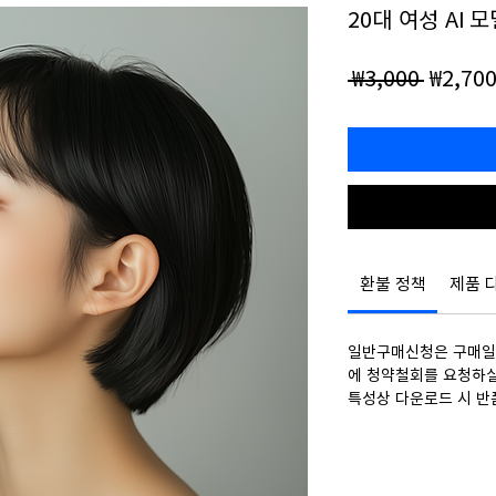
20대 여성 AI 
일
 ₩3,000 
₩2,70
반
가
환불 정책
제품 
일반구매신청은 구매일로
에 청약철회를 요청하실
특성상 다운로드 시 반