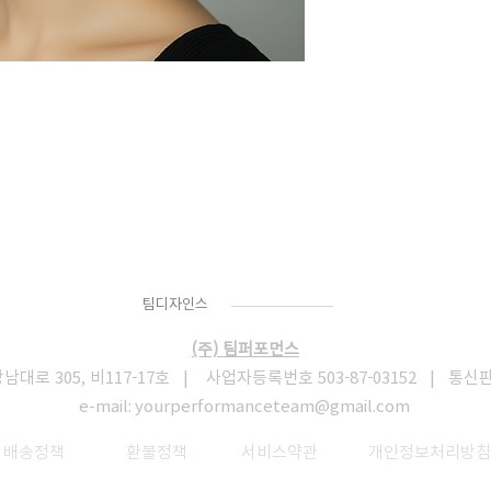
Team
Designs
팀디자인스
(주) 팀퍼포먼스
로 305, 비117-17호 | 사업자등록번호 503-87-03152 | 통신
e-mail:
yourperformanceteam@gmail.com
​
배송정책
환불정책
서비스약관
개인정보처리방침