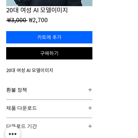
20대 여성 AI 모델이미지
일
할
 ₩3,000 
₩2,700
반
인
가
가
카트에 추가
구매하기
20대 여성 AI 모델이미지
환불 정책
일반구매신청은 구매일로부터 7일(청약철회기
제품 다운로드
간) 이내 회사에 청약철회를 요청하실 수 있습니
다. 디지털 콘텐츠 제품은 특성상 다운로드 시 반
디지털 콘텐츠 제품은 구매시 바로 다운로드로
품이 불가합니다.
다운로드 기간
받아보실 수 있으며, 실제 배송서비스는 이루어
지지 않습니다.