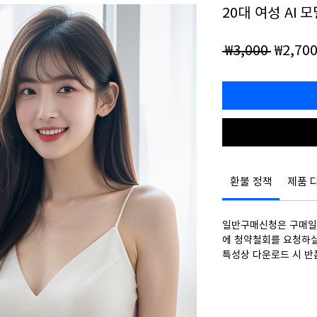
20대 여성 AI 
일
 ₩3,000 
₩2,70
반
가
환불 정책
제품 
일반구매신청은 구매일로
에 청약철회를 요청하실
특성상 다운로드 시 반