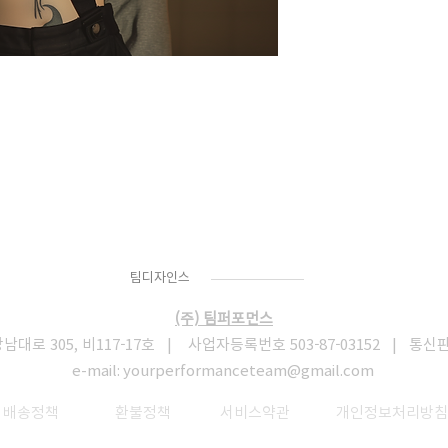
Team
Designs
팀디자인스
(주) 팀퍼포먼스
로 305, 비117-17호 | 사업자등록번호 503-87-03152 | 통신
e-mail:
yourperformanceteam@gmail.com
​
배송정책
환불정책
서비스약관
개인정보처리방침