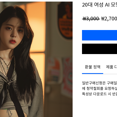
20대 여성 AI 
일
 ₩3,000 
₩2,70
반
가
환불 정책
제품 
일반구매신청은 구매일로
에 청약철회를 요청하실
특성상 다운로드 시 반