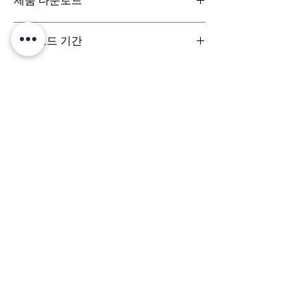
제품 다운로드
간) 이내 회사에 청약철회를 요청하실 수 있습니
다. 디지털 콘텐츠 제품은 특성상 다운로드 시 반
디지털 콘텐츠 제품은 구매시 바로 다운로드로
품이 불가합니다.
다운로드 기간
받아보실 수 있으며, 실제 배송서비스는 이루어
지지 않습니다.
결제 시점부터 7일 이내까지 다운로드 가능합니
다.
문의는 (주)팀퍼포먼스
yourperformanceteam@gmail.com 로 부
탁드립니다.
Team
Designs
팀디자인스
(주) 팀퍼포먼스
대표이사 정용훈 | 서울특별시 서초구 강남대로 305, 비
117-17호 | 사업자등록번호
503-87-03152
| 통신판
매업신고번호 제 2024-서울서초-3068호
e-mail:
yourperformanceteam@gmail.com
​
배송정책
환불정책
서비스약관
개인정보처리방침