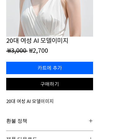
20대 여성 AI 모델이미지
일
할
 ₩3,000 
₩2,700
반
인
가
가
카트에 추가
구매하기
20대 여성 AI 모델이미지
환불 정책
일반구매신청은 구매일로부터 7일(청약철회기