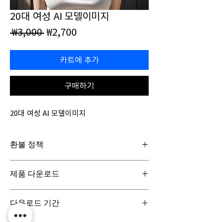
20대 여성 AI 모델이미지
일
할
 ₩3,000 
₩2,700
반
인
가
가
카트에 추가
구매하기
20대 여성 AI 모델이미지
환불 정책
일반구매신청은 구매일로부터 7일(청약철회기
제품 다운로드
간) 이내 회사에 청약철회를 요청하실 수 있습니
다. 디지털 콘텐츠 제품은 특성상 다운로드 시 반
디지털 콘텐츠 제품은 구매시 바로 다운로드로
품이 불가합니다.
다운로드 기간
받아보실 수 있으며, 실제 배송서비스는 이루어
지지 않습니다.