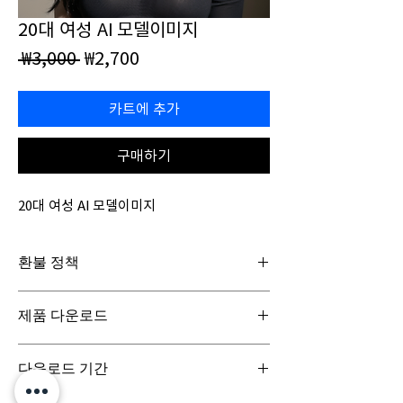
20대 여성 AI 모델이미지
일
할
 ₩3,000 
₩2,700
반
인
가
가
카트에 추가
구매하기
20대 여성 AI 모델이미지
환불 정책
일반구매신청은 구매일로부터 7일(청약철회기
제품 다운로드
간) 이내 회사에 청약철회를 요청하실 수 있습니
다. 디지털 콘텐츠 제품은 특성상 다운로드 시 반
디지털 콘텐츠 제품은 구매시 바로 다운로드로
품이 불가합니다.
다운로드 기간
받아보실 수 있으며, 실제 배송서비스는 이루어
지지 않습니다.