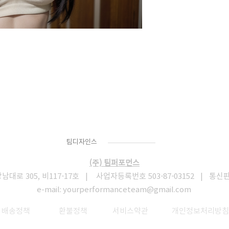
Team
Designs
팀디자인스
(주) 팀퍼포먼스
로 305, 비117-17호 | 사업자등록번호 503-87-03152 | 통신
e-mail:
yourperformanceteam@gmail.com
​
배송정책
환불정책
서비스약관
개인정보처리방침