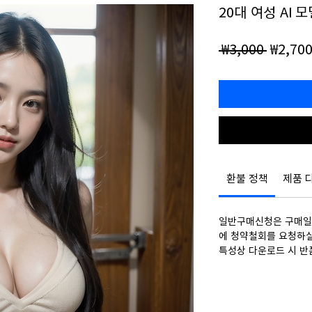
20대 여성 AI 
일
 ₩3,000 
₩2,70
반
가
환불 정책
제품 
일반구매신청은 구매일로
에 청약철회를 요청하실
특성상 다운로드 시 반