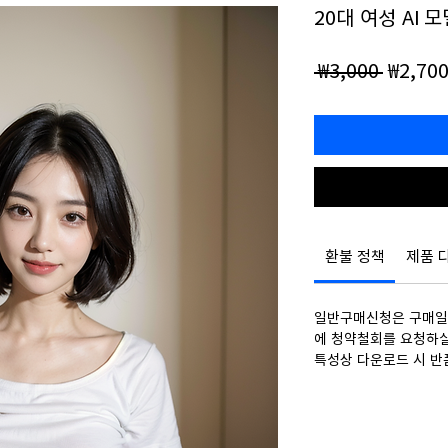
20대 여성 AI 
일
 ₩3,000 
₩2,70
반
가
환불 정책
제품 
일반구매신청은 구매일로
에 청약철회를 요청하실
특성상 다운로드 시 반