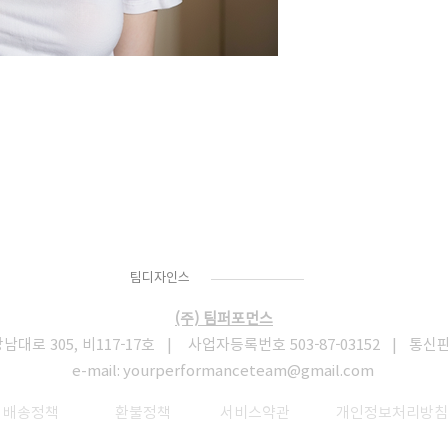
Team
Designs
팀디자인스
(주) 팀퍼포먼스
로 305, 비117-17호 | 사업자등록번호 503-87-03152 | 통신
e-mail:
yourperformanceteam@gmail.com
​
배송정책
환불정책
서비스약관
개인정보처리방침