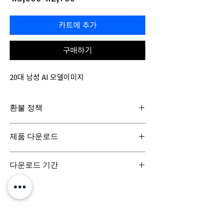
반
인
가
가
카트에 추가
구매하기
20대 남성 AI 모델이미지
환불 정책
일반구매신청은 구매일로부터 7일(청약철회기
제품 다운로드
간) 이내 회사에 청약철회를 요청하실 수 있습니
다. 디지털 콘텐츠 제품은 특성상 다운로드 시 반
디지털 콘텐츠 제품은 구매시 바로 다운로드로
품이 불가합니다.
다운로드 기간
받아보실 수 있으며, 실제 배송서비스는 이루어
지지 않습니다.
결제 시점부터 7일 이내까지 다운로드 가능합니
다.
문의는 (주)팀퍼포먼스
yourperformanceteam@gmail.com 로 부