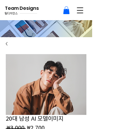
Team Designs
팀디자인스
20대 남성 AI 모델이미지
일
할
 ₩3,000 
₩2,700