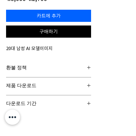
반
인
가
가
카트에 추가
구매하기
20대 남성 AI 모델이미지
환불 정책
일반구매신청은 구매일로부터 7일(청약철회기
제품 다운로드
간) 이내 회사에 청약철회를 요청하실 수 있습니
다. 디지털 콘텐츠 제품은 특성상 다운로드 시 반
디지털 콘텐츠 제품은 구매시 바로 다운로드로
품이 불가합니다.
다운로드 기간
받아보실 수 있으며, 실제 배송서비스는 이루어
지지 않습니다.
결제 시점부터 7일 이내까지 다운로드 가능합니
다.
문의는 (주)팀퍼포먼스
yourperformanceteam@gmail.com 로 부