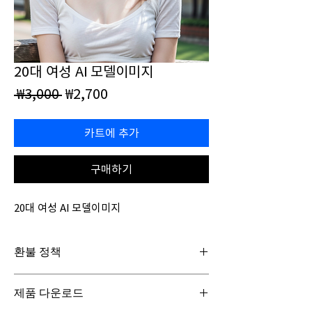
20대 여성 AI 모델이미지
일
할
 ₩3,000 
₩2,700
반
인
가
가
카트에 추가
구매하기
20대 여성 AI 모델이미지
환불 정책
일반구매신청은 구매일로부터 7일(청약철회기
제품 다운로드
간) 이내 회사에 청약철회를 요청하실 수 있습니
다. 디지털 콘텐츠 제품은 특성상 다운로드 시 반