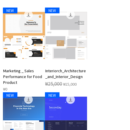
NEW
NEW
Marketing _ Sales
Interiorch_Architecture
Performance for Food
_and_Interior_Design
Product
일반가
할인가
₩25,000
₩15,000
가격
₩0
NEW
NEW